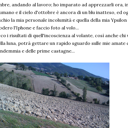
bre, andando al lavoro; ho imparato ad apprezzarli ora, i
umano e il cielo d'ottobre è ancora di un blu inatteso, ed 
schio la mia personale incolumità e quella della mia Ypsilon
odero l'Iphone e faccio foto al volo...
co i risultati di quell'incoscienza al volante, così anche chi 
lla luna, potrà gettare un rapido sguardo sulle mie amate c
ndemmia e delle prime castagne...