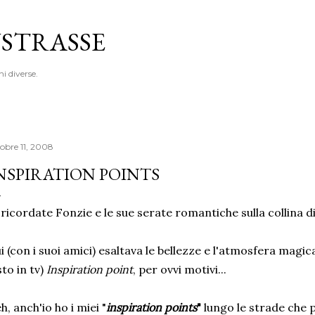
Passa ai contenuti principali
STRASSE
ni diverse.
tobre 11, 2008
NSPIRATION POINTS
 ricordate Fonzie e le sue serate romantiche sulla collina d
i (con i suoi amici) esaltava le bellezze e l'atmosfera magic
sto in tv)
Inspiration point
, per ovvi motivi...
h, anch'io ho i miei "
inspiration points
"
lungo le strade che p