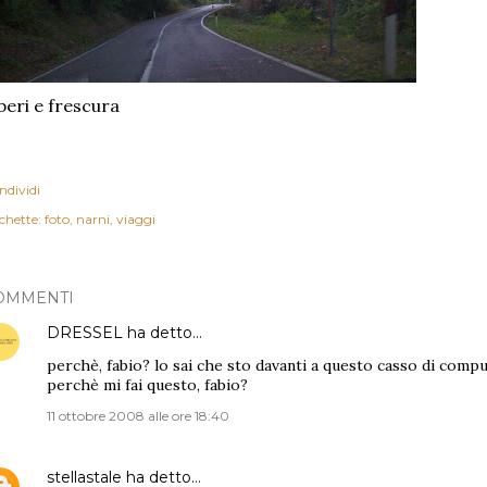
beri e frescura
ndividi
chette:
foto
narni
viaggi
OMMENTI
DRESSEL
ha detto…
perchè, fabio? lo sai che sto davanti a questo casso di compu
perchè mi fai questo, fabio?
11 ottobre 2008 alle ore 18:40
stellastale
ha detto…