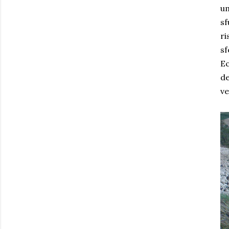
um
sf
ri
sf
Ec
de
ve