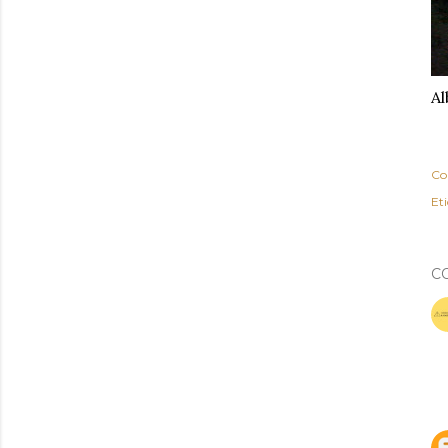
Al
Co
Eti
C