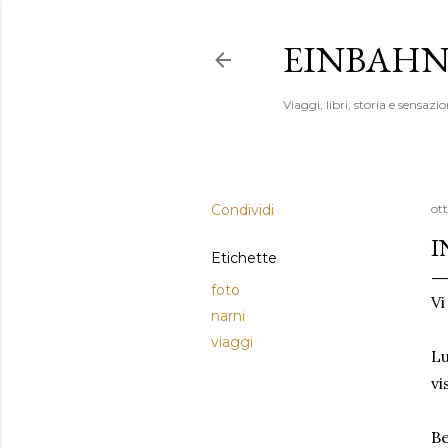
EINBAHN
Viaggi, libri, storia e sensazio
Condividi
ot
I
Etichette
foto
Vi
narni
viaggi
Lu
vi
Be