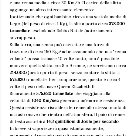
e una renna media a circa 30 Km/h. Il carico della slitta
aggiunge un altro interessante elemento:
Ipotizzando che ogni bambino riceva una scatola media di
Lego (del peso di circa 1 Kg), la slitta porta circa
378.000
tonnellate
, escludendo Babbo Natale (notoriamente
sovrappeso).
Sulla terra, una renna può esercitare una forza di
trazione di circa 150 Kg.Anche assumendo che una "renna
volante" possa trainare 10 volte tanto, non è possibile
muovere quella slitta con 8 o 9 renne, ne serviranno circa
214.000
.Questo porta il peso, senza contare la slitta, a
575.620
tonnellate. Per comparazione, questo è circa 4
volte il peso della nave Queen Elizabeth II.
Sicuramente
575.620 tonnellate
che viaggiano alla
velocità di
1040 Km/sec
generano un'enorme resistenza.
Questa resistenza riscalderà le renne allo stesso modo di
una astronave che rientra nell'atmosfera. Il paio di renne
di testa assorbirà
14,3 quintilioni di Joule per secondo
.
In breve si vaporizzerà quasi istantaneamente,
esponendo il secondo paio di renne e creando assordanti