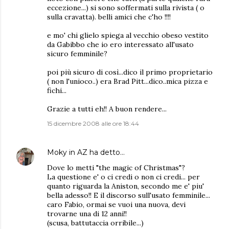
eccezione...) si sono soffermati sulla rivista ( o
sulla cravatta). belli amici che c'ho !!!!
e mo' chi glielo spiega al vecchio obeso vestito
da Gabibbo che io ero interessato all'usato
sicuro femminile?
poi più sicuro di così...dico il primo proprietario
( non l'unioco..) era Brad Pitt...dico..mica pizza e
fichi...
Grazie a tutti eh!! A buon rendere...
15 dicembre 2008 alle ore 18:44
Moky in AZ
ha detto…
Dove lo metti "the magic of Christmas"?
La questione e' o ci credi o non ci credi... per
quanto riguarda la Aniston, secondo me e' piu'
bella adesso!! E il discorso sull'usato femminile...
caro Fabio, ormai se vuoi una nuova, devi
trovarne una di 12 anni!!
(scusa, battutaccia orribile...)