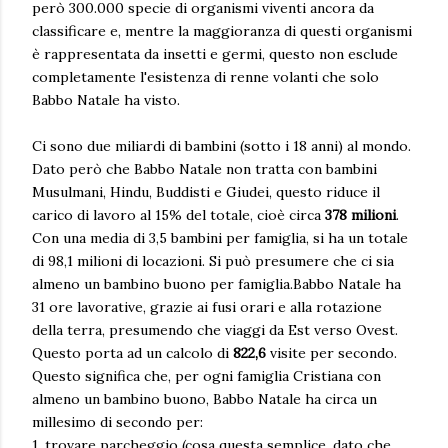
però 300.000 specie di organismi viventi ancora da
classificare e, mentre la maggioranza di questi organismi
è rappresentata da insetti e germi, questo non esclude
completamente l'esistenza di renne volanti che solo
Babbo Natale ha visto.
Ci sono due miliardi di bambini (sotto i 18 anni) al mondo.
Dato però che Babbo Natale non tratta con bambini
Musulmani, Hindu, Buddisti e Giudei, questo riduce il
carico di lavoro al 15% del totale, cioè circa
378 milioni
.
Con una media di 3,5 bambini per famiglia, si ha un totale
di 98,1 milioni di locazioni. Si può presumere che ci sia
almeno un bambino buono per famiglia.Babbo Natale ha
31 ore lavorative, grazie ai fusi orari e alla rotazione
della terra, presumendo che viaggi da Est verso Ovest.
Questo porta ad un calcolo di
822,6
visite per secondo.
Questo significa che, per ogni famiglia Cristiana con
almeno un bambino buono, Babbo Natale ha circa un
millesimo di secondo per:
1. trovare parcheggio (cosa questa semplice, dato che