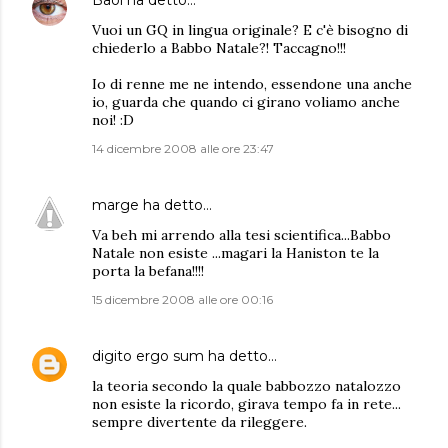
Baol
ha detto…
Vuoi un GQ in lingua originale? E c'è bisogno di
chiederlo a Babbo Natale?! Taccagno!!!
Io di renne me ne intendo, essendone una anche
io, guarda che quando ci girano voliamo anche
noi! :D
14 dicembre 2008 alle ore 23:47
marge
ha detto…
Va beh mi arrendo alla tesi scientifica...Babbo
Natale non esiste ...magari la Haniston te la
porta la befana!!!!
15 dicembre 2008 alle ore 00:16
digito ergo sum
ha detto…
la teoria secondo la quale babbozzo natalozzo
non esiste la ricordo, girava tempo fa in rete...
sempre divertente da rileggere.