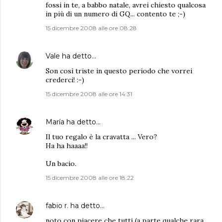
fossi in te, a babbo natale, avrei chiesto qualcosa
in più di un numero di GQ... contento te ;-)
15 dicembre 2008 alle ore 08:28
Vale
ha detto…
Son così triste in questo periodo che vorrei
crederci! :-)
15 dicembre 2008 alle ore 14:31
María
ha detto…
Il tuo regalo è la cravatta ... Vero?
Ha ha haaaa!!
Un bacio.
15 dicembre 2008 alle ore 18:22
fabio r.
ha detto…
noto con piacere che tutti (a parte qualche rara