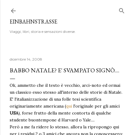
Passa ai contenuti principali
EINBAHNSTRASSE
Viaggi, libri, storia e sensazioni diverse.
dicembre 14, 2008
BABBO NATALE? E' SVAMPATO SIGNÒ....
Ok, ammetto che il testo è vecchio, arci-noto ed ormai
un classico esso stesso all'interno delle storie di Natale.
E' l'italianizzazione di una folle tesi scientifica
originariamente americana (
qui
l'originale per gli amici
USA
), forse frutto della mente contorta di qualche
studente buontempone d Harvard o Yale....
Però a me fa ridere lo stesso, allora la ripropongo qui
per i residui 2 o 3 amici che ancora non la conoscessero: