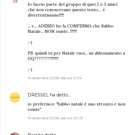
Io faccio parte del gruppo di quei 2 o 3 amici
che non conoscevano questo testo.... è
divertentissimo!!!!!
... e... ADESSO ho la CONFERMA che Babbo
Natale... NON esiste...!!!!!!!
;-)
PS: quindi tu per Natale vuoi... un abbonamento a
GQ????????!!!!!!!!
;-)
14 dicembre 2008 alle ore 21:34
DRESSEL
ha detto…
io preferisco: "babbo natale è uno stronzo e non
esiste"
14 dicembre 2008 alle ore 23:09