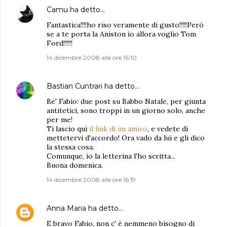
Camu
ha detto…
Fantastica!!!!ho riso veramente di gusto!!!!!Però
se a te porta la Aniston io allora voglio Tom
Ford!!!!!!
14 dicembre 2008 alle ore 16:10
Bastian Cuntrari
ha detto…
Be' Fabio: due post su Babbo Natale, per giunta
antitetici, sono troppi in un giorno solo, anche
per me!
Ti lascio qui
il link di un amico
, e vedete di
mettetervi d'accordo! Ora vado da lui e gli dico
la stessa cosa.
Comunque, io la letterina l'ho scritta...
Buona domenica.
14 dicembre 2008 alle ore 16:19
Anna Maria
ha detto…
E bravo Fabio, non c' è nemmeno bisogno di