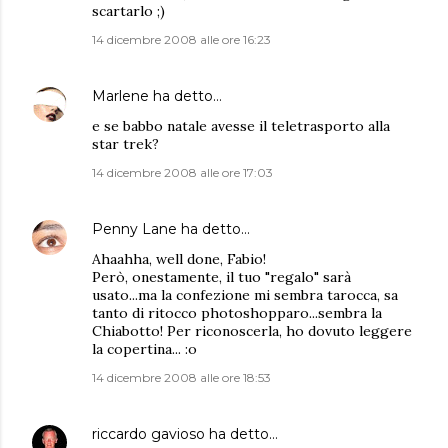
scartarlo ;)
14 dicembre 2008 alle ore 16:23
Marlene
ha detto…
e se babbo natale avesse il teletrasporto alla
star trek?
14 dicembre 2008 alle ore 17:03
Penny Lane
ha detto…
Ahaahha, well done, Fabio!
Però, onestamente, il tuo "regalo" sarà
usato...ma la confezione mi sembra tarocca, sa
tanto di ritocco photoshopparo...sembra la
Chiabotto! Per riconoscerla, ho dovuto leggere
la copertina... :o
14 dicembre 2008 alle ore 18:53
riccardo gavioso
ha detto…