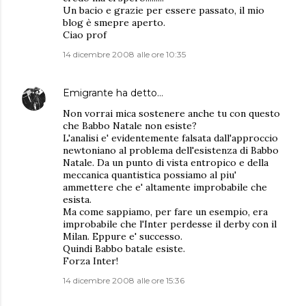
Un bacio e grazie per essere passato, il mio
blog è smepre aperto.
Ciao prof
14 dicembre 2008 alle ore 10:35
Emigrante
ha detto…
Non vorrai mica sostenere anche tu con questo
che Babbo Natale non esiste?
L'analisi e' evidentemente falsata dall'approccio
newtoniano al problema dell'esistenza di Babbo
Natale. Da un punto di vista entropico e della
meccanica quantistica possiamo al piu'
ammettere che e' altamente improbabile che
esista.
Ma come sappiamo, per fare un esempio, era
improbabile che l'Inter perdesse il derby con il
Milan. Eppure e' successo.
Quindi Babbo batale esiste.
Forza Inter!
14 dicembre 2008 alle ore 15:36