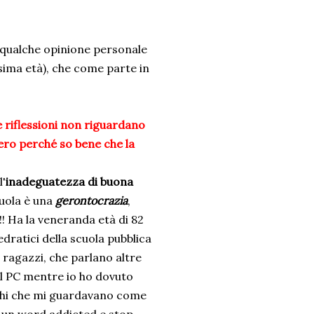
 qualche opinione personale
ssima età), che come parte in
 riflessioni non riguardano
ero perché so bene che la
l'
inadeguatezza di buona
cuola è una
gerontocrazia
,
! Ha la veneranda età di 82
edratici della scuola pubblica
i ragazzi, che parlano altre
 il PC mentre io ho dovuto
leghi che mi guardavano come