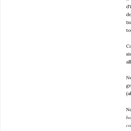
d'
de
tu
to
Ca
si
al
Ne
gr
(a
Ne
ba
co