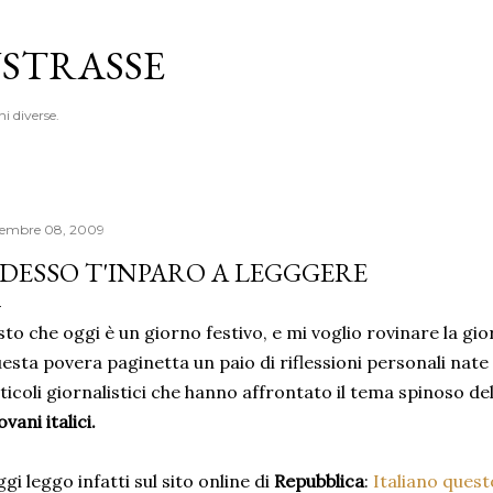
Passa ai contenuti principali
STRASSE
ni diverse.
cembre 08, 2009
DESSO T'INPARO A LEGGGERE
sto che oggi è un giorno festivo, e mi voglio rovinare la gio
esta povera paginetta un paio di riflessioni personali nate 
ticoli giornalistici che hanno affrontato il tema spinoso del
ovani italici.
gi leggo infatti sul sito online di
Repubblica
:
Italiano quest