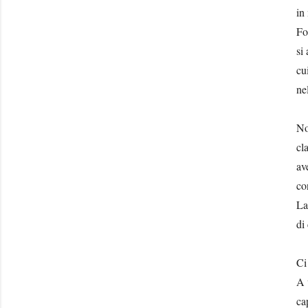
in
Fo
si
cu
ne
No
cl
av
co
La
di
Ci
A 
ca