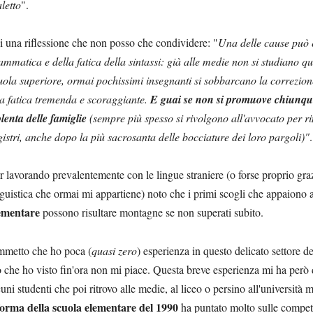
aletto
".
i una riflessione che non posso che condividere: "
Una delle cause può 
ammatica e della fatica della sintassi: già alle medie non si studiano qua
uola superiore, ormai pochissimi insegnanti si sobbarcano la correzione d
a fatica tremenda e scoraggiante.
E guai se non si promuove chiunque
olenta delle famiglie
(sempre più spesso si rivolgono all'avvocato per ri
gistri, anche dopo la più sacrosanta delle bocciature dei loro pargoli)"
.
r lavorando prevalentemente con le lingue straniere (o forse proprio graz
nguistica che ormai mi appartiene) noto che i primi scogli che appaiono a
ementare
possono risultare montagne se non superati subito.
metto che ho poca (
quasi zero
) esperienza in questo delicato settore d
ò che ho visto fin'ora non mi piace. Questa breve esperienza mi ha però d
cuni studenti che poi ritrovo alle medie, al liceo o persino all'università 
forma della scuola elementare del 1990
ha puntato molto sulle compet