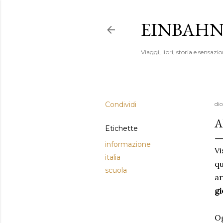
EINBAHN
Viaggi, libri, storia e sensazio
Condividi
di
A
Etichette
informazione
Vi
italia
qu
scuola
ar
gi
Og