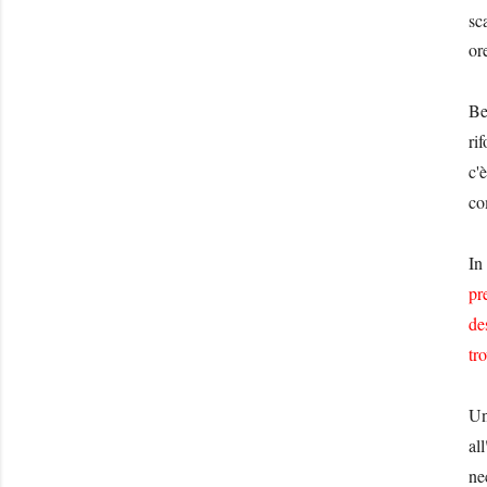
sc
or
Be
ri
c'
co
In
pr
de
tr
Un
all
ne