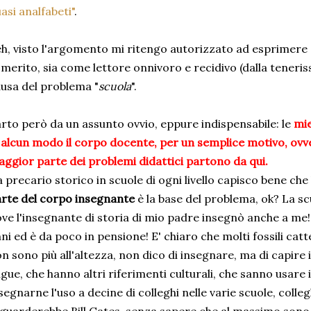
asi analfabeti"
.
h, visto l'argomento mi ritengo autorizzato ad esprimere
 merito, sia come lettore onnivoro e recidivo (dalla teneri
usa del problema "
scuola
".
rto però da un assunto ovvio, eppure indispensabile: le
mie
 alcun modo il corpo docente, per un semplice motivo, ovv
ggior parte dei problemi didattici partono da qui.
 precario storico in scuole di ogni livello capisco bene che 
rte del corpo insegnante
è la base del problema, ok? La s
ve l'insegnante di storia di mio padre insegnò anche a me!!
ni ed è da poco in pensione! E' chiaro che molti fossili catt
n sono più all'altezza, non dico di insegnare, ma di capire 
ngue, che hanno altri riferimenti culturali, che sanno usare
segnarne l'uso a decine di colleghi nelle varie scuole, col