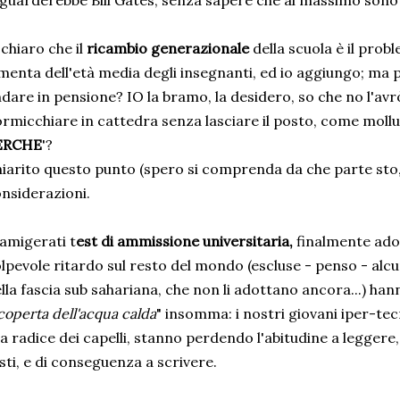
 guarderebbe Bill Gates, senza sapere che al massimo sono
 chiaro che il
ricambio generazionale
della scuola è il pro
menta dell'età media degli insegnanti, ed io aggiungo; ma
dare in pensione? IO la bramo, la desidero, so che no l'avr
rmicchiare in cattedra senza lasciare il posto, come mollus
ERCHE
'?
iarito questo punto (spero si comprenda da che parte sto,
nsiderazioni.
famigerati t
est di ammissione universitaria,
finalmente adot
lpevole ritardo sul resto del mondo (escluse - penso - alcu
lla fascia sub sahariana, che non li adottano ancora...) hanno
coperta dell'acqua calda
" insomma: i nostri giovani iper-tecn
la radice dei capelli, stanno perdendo l'abitudine a legge
sti, e di conseguenza a scrivere.