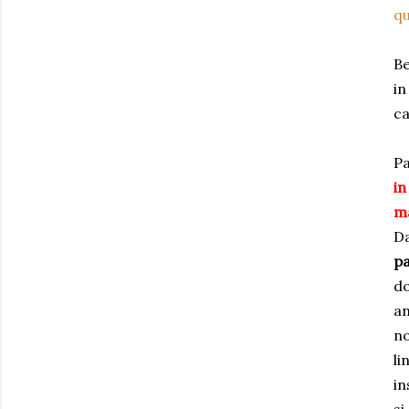
qu
Be
in
ca
Pa
in
ma
Da
pa
do
an
no
li
in