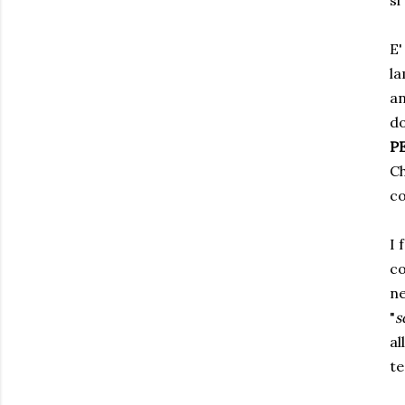
si
E'
la
an
do
P
Ch
co
I 
co
ne
"
s
al
te