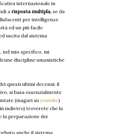
ficativa internazionale in
indi a
risposta multipla,
se da
isfacenti per intelligenze
ità ed un più facile
ed uscita dal sistema
, nel mio specifico, mi
lcune discipline umanistiche
i questi ultimi decenni: il
sivo, si basa essenzialmente
puntate (magari su
youtube
)
ù indietro) troverete che la
 e la preparazione dei
rbato anche il sistema