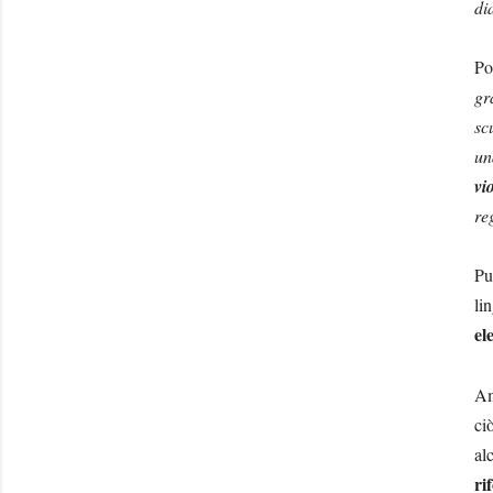
di
Po
gr
sc
un
vi
re
Pu
li
el
Am
ci
al
ri