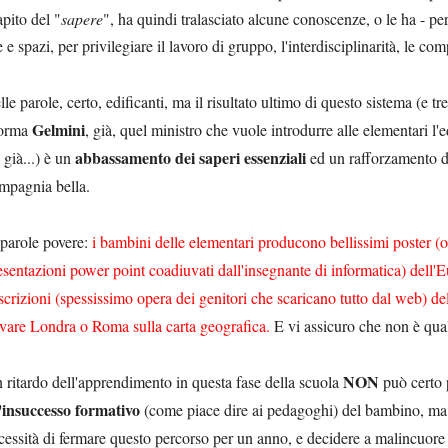
apito del "
sapere
", ha quindi tralasciato alcune conoscenze, o le ha - per
e e spazi, per privilegiare il lavoro di gruppo, l'interdisciplinarità, le com
lle parole, certo, edificanti, ma il risultato ultimo di questo sistema (e tr
Gelmini
forma
, già, quel ministro che vuole introdurre alle elementari l
abbassamento dei saperi essenziali
è già...) è un
ed un rafforzamento de
mpagnia bella.
 parole povere:
i bambini delle elementari producono bellissimi poster (o i
esentazioni power point coadiuvati dall'insegnante di informatica) dell'E
scrizioni (spessissimo opera dei genitori che scaricano tutto dal web) de
ovare Londra o Roma sulla carta geografica.
E vi assicuro che non è qua
NON
 ritardo dell'apprendimento in questa fase della scuola
può certo
'insuccesso formativo
(come piace dire ai pedagoghi) del bambino, ma ne
cessità di fermare questo percorso per un anno, e decidere a malincuore d