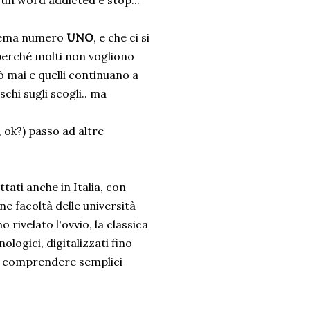
 un word addicted e stop...
blema numero
UNO
, e che ci si
 perché molti non vogliono
ò mai e quelli continuano a
chi sugli scogli.. ma
 ok?) passo ad altre
tati anche in Italia, con
ne facoltà delle università
 rivelato l'ovvio, la classica
ologici, digitalizzati fino
re, comprendere semplici