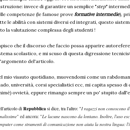
istruzione: invece di garantire un semplice "
step
" intermedi
lle competenze (le famose prove
formative intermedie
), p
tte le abilità con sistemi diversi ed integrati, questo sistema
to la valutazione complessa degli studenti !
pisco che il discorso che faccio possa apparire autoreferenz
stema scolastico, e mi scuso di questa digressione tecnicist
l'argomento del'articolo.
l mio vissuto quotidiano, muovendomi come un rabdomante
ado, università, corsi specialistici ecc, mi capita spesso 
himè) ovvietà, eppure rimango sempre un po' stupito dall'e
Repubblica
ll'articolo di
si dice, tra l'altro: "
I ragazzi non conoscono il 
nalissime
" ed ancora: "
Le lacune nascono da lontano. Inoltre, l'uso esclu
mputer come strumenti di comunicazione non aiuta la nostra lingua: l'i