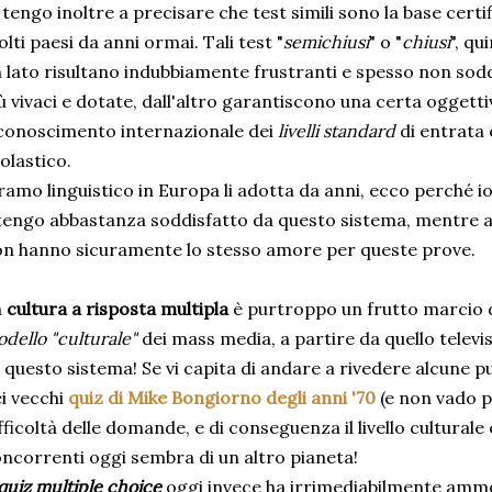
 tengo inoltre a precisare che test simili sono la base certi
lti paesi da anni ormai. Tali test "
semichiusi
" o "
chiusi
", qu
 lato risultano indubbiamente frustranti e spesso non sodd
ù vivaci e dotate, dall'altro garantiscono una certa oggettiv
conoscimento internazionale dei
livelli standard
di entrata 
olastico.
 ramo linguistico in Europa li adotta da anni, ecco perché io
tengo abbastanza soddisfatto da questo sistema, mentre a
n hanno sicuramente lo stesso amore per queste prove.
a
cultura a risposta multipla
è purtroppo un frutto marcio de
dello "culturale"
dei mass media, a partire da quello televi
 questo sistema! Se vi capita di andare a rivedere alcune 
i vecchi
quiz di Mike Bongiorno degli anni '70
(e non vado pi
fficoltà delle domande, e di conseguenza il livello culturale
ncorrenti oggi sembra di un altro pianeta!
quiz multiple choice
oggi invece ha irrimediabilmente ammo