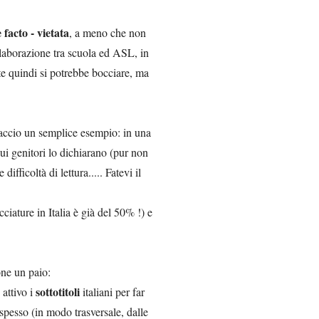
 facto - vietata
, a meno che non
llaborazione tra scuola ed ASL, in
e quindi si potrebbe bocciare, ma
Faccio un semplice esempio: in una
 cui genitori lo dichiarano (pur non
ifficoltà di lettura..... Fatevi il
ciature in Italia è già del 50% !) e
one un paio:
sottotitoli
 attivo i
italiani per far
spesso (in modo trasversale, dalle