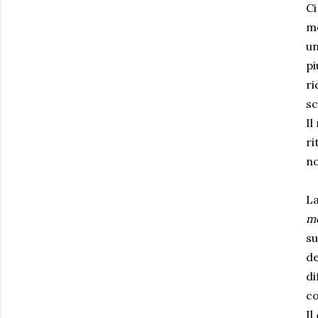
Ci
mo
un
pi
ri
sc
Il
ri
no
L
mo
su
de
di
co
Il