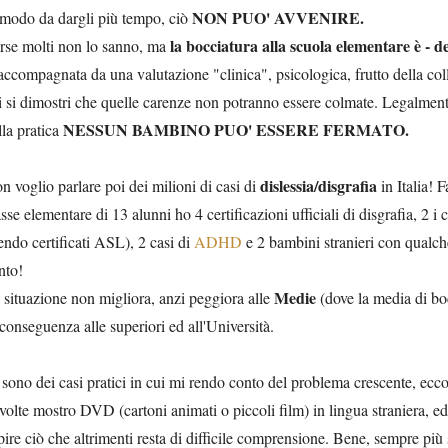
NON PUO' AVVENIRE.
 modo da dargli più tempo, ciò
la bocciatura alla scuola elementare è - de
rse molti non lo sanno, ma
 accompagnata da una valutazione "clinica", psicologica, frutto della co
i si dimostri che quelle carenze non potranno essere colmate. Legalment
NESSUN BAMBINO PUO' ESSERE FERMATO.
lla pratica
dislessia/disgrafia
n voglio parlare poi dei milioni di casi di
in Italia! 
asse elementare di 13 alunni ho 4 certificazioni ufficiali di disgrafia, 2 i
endo certificati ASL), 2 casi di
ADHD
e 2 bambini stranieri con qualche d
nto!
Medie
 situazione non migliora, anzi peggiora alle
(dove la media di boc
 conseguenza alle superiori ed all'Università.
 sono dei casi pratici in cui mi rendo conto del problema crescente, ecc
volte mostro DVD (cartoni animati o piccoli film) in lingua straniera, ed
pire ciò che altrimenti resta di difficile comprensione. Bene, sempre più 