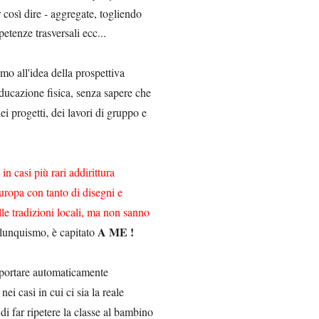
 così dire - aggregate, togliendo
petenze trasversali ecc...
emo all'idea della prospettiva
'educazione fisica, senza sapere che
i progetti, dei lavori di gruppo e
n casi più rari addirittura
uropa con tanto di disegni e
lle tradizioni locali, ma non sanno
A ME !
lunquismo, è capitato
 portare automaticamente
i casi in cui ci sia la reale
i far ripetere la classe al bambino