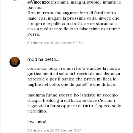
@
Vincenzo
: insomma, maligni, stupidi, infantili e
paurosi.
Non mi resta che augurar loro di farsi molto
male, così magari la prossima volta, invece che
rompere le palle con i botti, se ne staranno a
casa a meditare sulle loro miserrime esistenze.
Forse.
30 dicembre 2009 alle ore 09:39
mod
ha detto…
concordo. odio i rumori forti e anche la nostra
gattina mimì mi salta in braccio da una distanza
notevole e per il panico che prova mi ficca le
unghie nel collo. che du palle!!!! e che dolore.
insomma l'anno scorso ho lanciato un secchio
d'acqua fredda giù dal balcone dove c'erano i
ragazzini a far scoppiare di tutto. :) spero se lo
ricordino.
love, mod
30 dicembre 2009 alle ore 13:57