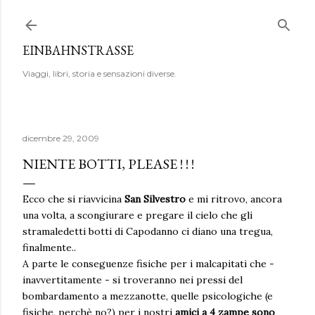
Passa ai contenuti principali
EINBAHNSTRASSE
Viaggi, libri, storia e sensazioni diverse.
dicembre 29, 2009
NIENTE BOTTI, PLEASE ! ! !
Ecco che si riavvicina
San Silvestro
e mi ritrovo, ancora
una volta, a scongiurare e pregare il cielo che gli
stramaledetti botti di Capodanno ci diano una tregua,
finalmente..
A parte le conseguenze fisiche per i malcapitati che -
inavvertitamente - si troveranno nei pressi del
bombardamento a mezzanotte, quelle psicologiche (e
fisiche, perchè no?) per i nostri
amici a 4 zampe sono