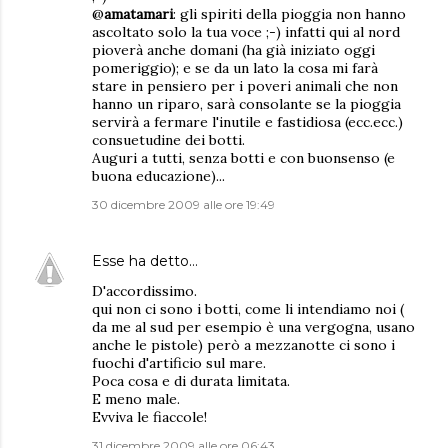
@
amatamari
: gli spiriti della pioggia non hanno
ascoltato solo la tua voce ;-) infatti qui al nord
pioverà anche domani (ha già iniziato oggi
pomeriggio); e se da un lato la cosa mi farà
stare in pensiero per i poveri animali che non
hanno un riparo, sarà consolante se la pioggia
servirà a fermare l'inutile e fastidiosa (ecc.ecc.)
consuetudine dei botti.
Auguri a tutti, senza botti e con buonsenso (e
buona educazione)...
30 dicembre 2009 alle ore 19:49
Esse
ha detto…
D'accordissimo.
qui non ci sono i botti, come li intendiamo noi (
da me al sud per esempio è una vergogna, usano
anche le pistole) però a mezzanotte ci sono i
fuochi d'artificio sul mare.
Poca cosa e di durata limitata.
E meno male.
Evviva le fiaccole!
31 dicembre 2009 alle ore 06:43