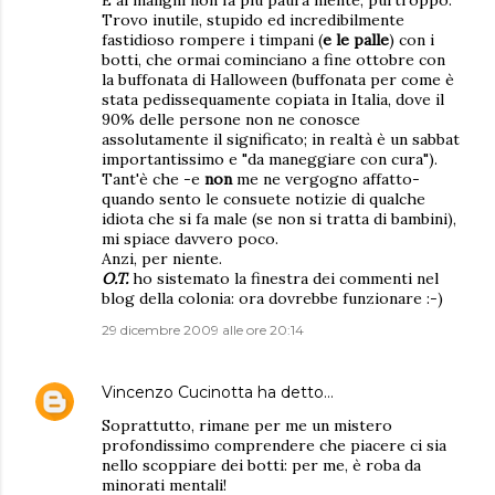
E ai maligni non fa più paura niente, purtroppo.
Trovo inutile, stupido ed incredibilmente
fastidioso rompere i timpani (
e le palle
) con i
botti, che ormai cominciano a fine ottobre con
la buffonata di Halloween (buffonata per come è
stata pedissequamente copiata in Italia, dove il
90% delle persone non ne conosce
assolutamente il significato; in realtà è un sabbat
importantissimo e "da maneggiare con cura").
Tant'è che -e
non
me ne vergogno affatto-
quando sento le consuete notizie di qualche
idiota che si fa male (se non si tratta di bambini),
mi spiace davvero poco.
Anzi, per niente.
O.T.
ho sistemato la finestra dei commenti nel
blog della colonia: ora dovrebbe funzionare :-)
29 dicembre 2009 alle ore 20:14
Vincenzo Cucinotta
ha detto…
Soprattutto, rimane per me un mistero
profondissimo comprendere che piacere ci sia
nello scoppiare dei botti: per me, è roba da
minorati mentali!