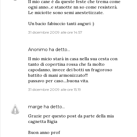
Il mio cane è da queste feste che trema come
ogni anno...e stanotte nn so come resisterà.
Le miciotte sono semi anestetizzate.
Un bacio fabiuccio tanti auguri :)
31 dicembre 2009 alle ore 14:57
Anonimo ha detto…
Il mio micio starà in casa nella sua cesta con
tanto di copertina rossa che fa molto
capodanno, invece dei botti un fragoroso
battito di mani armonizzato!!!
passavo per caso....buona vita.
31 dicembre 2009 alle ore 15:19
marge
ha detto…
Grazie per questo post da parte della mia
cagnetta Bigia
Buon anno prof