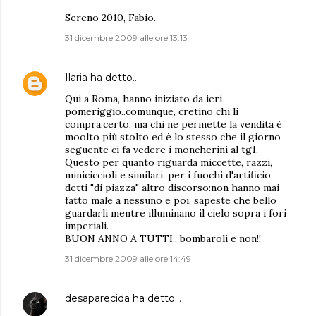
Sereno 2010, Fabio.
31 dicembre 2009 alle ore 13:13
Ilaria
ha detto…
Qui a Roma, hanno iniziato da ieri
pomeriggio..comunque, cretino chi li
compra,certo, ma chi ne permette la vendita è
moolto più stolto ed è lo stesso che il giorno
seguente ci fa vedere i moncherini al tg1.
Questo per quanto riguarda miccette, razzi,
miniciccioli e similari, per i fuochi d'artificio
detti "di piazza" altro discorso:non hanno mai
fatto male a nessuno e poi, sapeste che bello
guardarli mentre illuminano il cielo sopra i fori
imperiali.
BUON ANNO A TUTTI.. bombaroli e non!!
31 dicembre 2009 alle ore 14:49
desaparecida
ha detto…