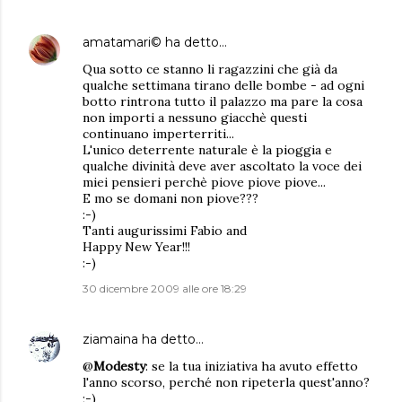
amatamari©
ha detto…
Qua sotto ce stanno li ragazzini che già da
qualche settimana tirano delle bombe - ad ogni
botto rintrona tutto il palazzo ma pare la cosa
non importi a nessuno giacchè questi
continuano imperterriti...
L'unico deterrente naturale è la pioggia e
qualche divinità deve aver ascoltato la voce dei
miei pensieri perchè piove piove piove...
E mo se domani non piove???
:-)
Tanti augurissimi Fabio and
Happy New Year!!!
:-)
30 dicembre 2009 alle ore 18:29
ziamaina
ha detto…
@
Modesty
: se la tua iniziativa ha avuto effetto
l'anno scorso, perché non ripeterla quest'anno?
;-)