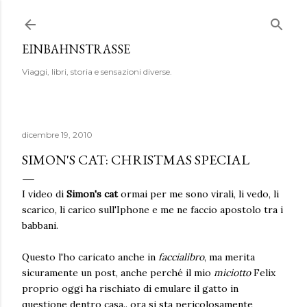
Passa ai contenuti principali
EINBAHNSTRASSE
Viaggi, libri, storia e sensazioni diverse.
dicembre 19, 2010
SIMON'S CAT: CHRISTMAS SPECIAL
I video di
Simon's cat
ormai per me sono virali, li vedo, li
scarico, li carico sull'Iphone e me ne faccio apostolo tra i
babbani.
Questo l'ho caricato anche in
faccialibro
, ma merita
sicuramente un post, anche perché il mio
miciotto
Felix
proprio oggi ha rischiato di emulare il gatto in
questione dentro casa.. ora si sta pericolosamente