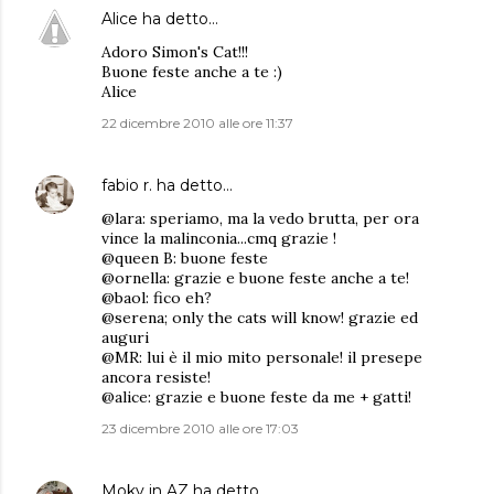
Alice
ha detto…
Adoro Simon's Cat!!!
Buone feste anche a te :)
Alice
22 dicembre 2010 alle ore 11:37
fabio r.
ha detto…
@lara: speriamo, ma la vedo brutta, per ora
vince la malinconia...cmq grazie !
@queen B: buone feste
@ornella: grazie e buone feste anche a te!
@baol: fico eh?
@serena; only the cats will know! grazie ed
auguri
@MR: lui è il mio mito personale! il presepe
ancora resiste!
@alice: grazie e buone feste da me + gatti!
23 dicembre 2010 alle ore 17:03
Moky in AZ
ha detto…