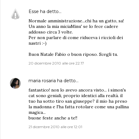
Esse
ha detto…
Normale amministrazione...chi ha un gatto, sa!
Un anno la mia miciaMinu' se lo fece cadere
addosso circa 3 volte.
Per non parlare di come riduceva i riccioli dei
nastri :-)
Buon Natale Fabio o buon riposo. Scegli tu.
20 dicembre 2010 alle ore 22:17
maria rosaria
ha detto…
fantastico! non lo avevo ancora visto... i simon's
cat sono geniali, proprio identici alla realtà. il
tuo ha sotto tiro san giuseppe? il mio ha preso
la madonna e l'ha fatta rotolare come una pallina
magica...
buone feste anche a te!!
21 dicembre 2010 alle ore 12:01